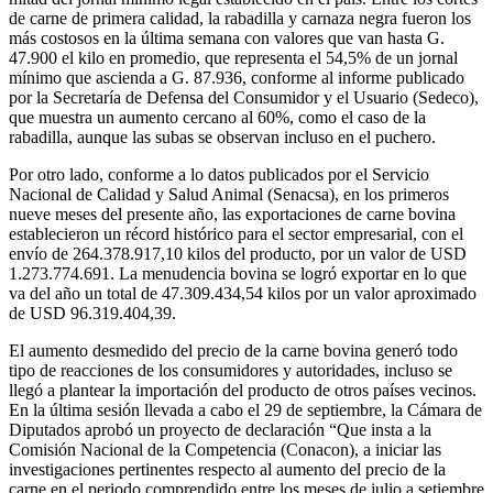
de carne de primera calidad, la rabadilla y carnaza negra fueron los
más costosos en la última semana con valores que van hasta G.
47.900 el kilo en promedio, que representa el 54,5% de un jornal
mínimo que ascienda a G. 87.936, conforme al informe publicado
por la Secretaría de Defensa del Consumidor y el Usuario (Sedeco),
que muestra un aumento cercano al 60%, como el caso de la
rabadilla, aunque las subas se observan incluso en el puchero.
Por otro lado, conforme a lo datos publicados por el Servicio
Nacional de Calidad y Salud Animal (Senacsa), en los primeros
nueve meses del presente año, las exportaciones de carne bovina
establecieron un récord histórico para el sector empresarial, con el
envío de 264.378.917,10 kilos del producto, por un valor de USD
1.273.774.691. La menudencia bovina se logró exportar en lo que
va del año un total de 47.309.434,54 kilos por un valor aproximado
de USD 96.319.404,39.
El aumento desmedido del precio de la carne bovina generó todo
tipo de reacciones de los consumidores y autoridades, incluso se
llegó a plantear la importación del producto de otros países vecinos.
En la última sesión llevada a cabo el 29 de septiembre, la Cámara de
Diputados aprobó un proyecto de declaración “Que insta a la
Comisión Nacional de la Competencia (Conacon), a iniciar las
investigaciones pertinentes respecto al aumento del precio de la
carne en el periodo comprendido entre los meses de julio a setiembre