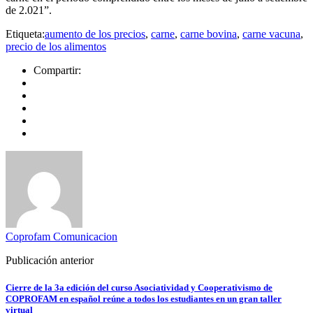
de 2.021”.
Etiqueta:
aumento de los precios
,
carne
,
carne bovina
,
carne vacuna
,
precio de los alimentos
Compartir:
Coprofam Comunicacion
Publicación anterior
Cierre de la 3a edición del curso Asociatividad y Cooperativismo de
COPROFAM en español reúne a todos los estudiantes en un gran taller
virtual