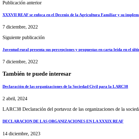
Publicación anterior
XXXVII REAF se enfoca en el Decenio de la Agricultura Familiar y su implem
7 diciembre, 2022
Siguiente publicación
Juventud rural presenta sus percepciones y propuestas en carta leída en el úl
7 diciembre, 2022
También te puede interesar
Declaración de las organizaciones de la Sociedad Civil para la LARC38
2 abril, 2024
LARC38 Declaración del portavoz de las organizaciones de la socieda
DECLARACION DE LAS ORGANIZACIONES EN LA XXXIX REAF
14 diciembre, 2023