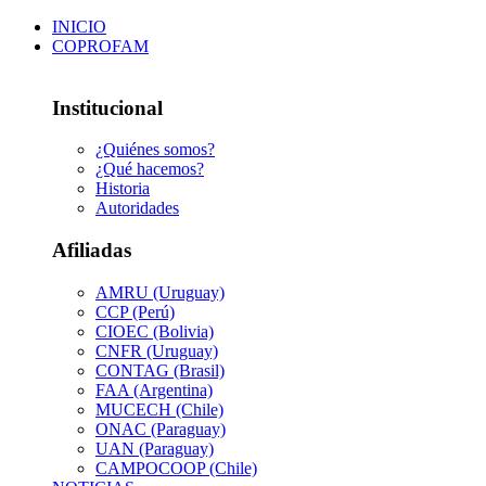
INICIO
COPROFAM
Institucional
¿Quiénes somos?
¿Qué hacemos?
Historia
Autoridades
Afiliadas
AMRU (Uruguay)
CCP (Perú)
CIOEC (Bolivia)
CNFR (Uruguay)
CONTAG (Brasil)
FAA (Argentina)
MUCECH (Chile)
ONAC (Paraguay)
UAN (Paraguay)
CAMPOCOOP (Chile)